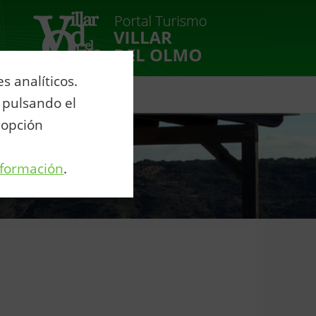
 analíticos.
venio Agua Eurovillas
 pulsando el
 opción
nformación
.