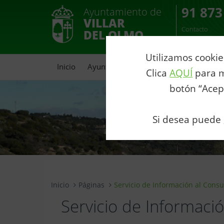
91 873
Ayuntamiento de
VILLAR
Contacto
DEL OLMO
Utilizamos cookie
Inicio
Ayuntamiento
Portal de Transparenc
Clica
AQUÍ
para m
botón “Acep
Si desea puede
Inicio
Páginas
Servicio de Información al Cons
Servicio de Informaci