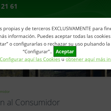
 21 61
s propias y de terceros EXCLUSIVAMENTE para fines
ia
Servicios al Ciudadano
Tu municipio
Vive Villar
Con
ás información. Puedes aceptar todas las cookies
tar” o configurarlas o rechazar su uso pulsando la
“Configurar”..
Aceptar
Configurar aquí las Cookies
u
obtener aquí más i
umidor
ón al Consumidor