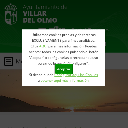
Ayuntamiento de
VILLAR
DEL OLMO
Utilizamos cookies propias y de terceros
EXCLUSIVAMENTE para fines analíticos.
Clica
AQUÍ
para más información. Puedes
aceptar todas las cookies pulsando el botón
“Aceptar” o configurarlas o rechazar su uso
Menu
pulsando la opción “Configurar”..
Aceptar
Si desea puede
Configurar aquí las Cookies
u
obtener aquí más información
.