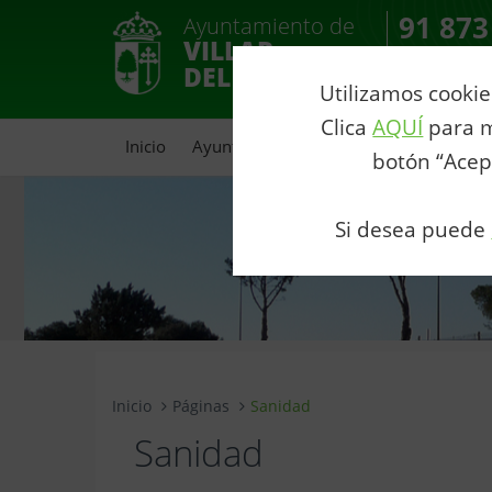
91 873
Ayuntamiento de
VILLAR
Contacto
DEL OLMO
Utilizamos cookie
Clica
AQUÍ
para m
Inicio
Ayuntamiento
Portal de Transparenc
botón “Acep
Si desea puede
Inicio
Páginas
Sanidad
Sanidad