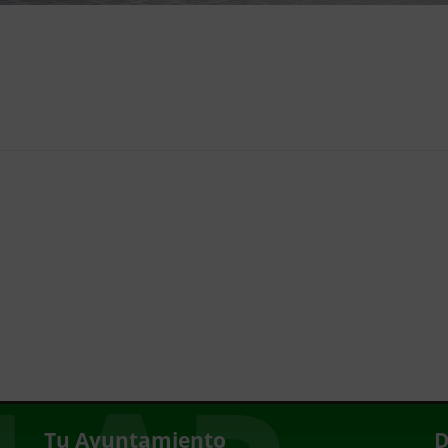
s
Tu Ayuntamiento
D