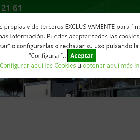
 21 61
s propias y de terceros EXCLUSIVAMENTE para fines
ás información. Puedes aceptar todas las cookies
ia
Servicios al Ciudadano
Tu municipio
Vive Villar
Con
tar” o configurarlas o rechazar su uso pulsando la
“Configurar”..
Aceptar
Configurar aquí las Cookies
u
obtener aquí más i