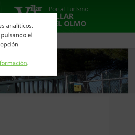
 analíticos.
 pulsando el
venio Agua Eurovillas
 opción
nformación
.