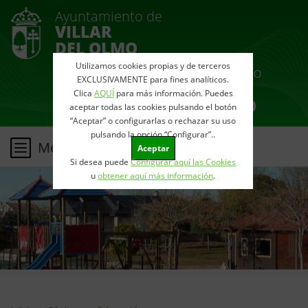
Ayuntamiento de
VILLAR
DEL OLMO
Utilizamos cookies propias y de terceros
EXCLUSIVAMENTE para fines analíticos.
Clica
AQUÍ
para más información. Puedes
aceptar todas las cookies pulsando el botón
“Aceptar” o configurarlas o rechazar su uso
pulsando la opción “Configurar”..
Menu
Aceptar
Si desea puede
Configurar aquí las Cookies
u
obtener aquí más información
.