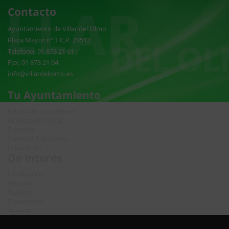
Contacto
Ayuntamiento de Villar del Olmo
Plaza Mayor nº 1 C.P. 28512
Teléfono: 91 873 21 61
Fax: 91 873 21 04
info@villardelolmo.es
Tu Ayuntamiento
Saludo de la Alcaldesa
Corporación Local
Trámites
Servicios Tributarios
Urbanismo
De interés
Localización
Historia
Turismo
Transportes
Agenda