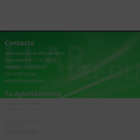
Contacto
Ayuntamiento de Villar del Olmo
Plaza Mayor nº 1 C.P. 28512
Teléfono: 91 873 21 61
Fax: 91 873 21 04
info@villardelolmo.es
Tu Ayuntamiento
Saludo de la Alcaldesa
Corporación Local
Trámites
Servicios Tributarios
Urbanismo
De interés