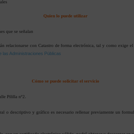
ales
Quien lo puede utilizar
nes que se señalan
n relacionarse con Catastro de forma electrónica, tal y como exige el 
 las Administraciones Públicas
Cómo se puede solicitar el servicio
le Pililla nº2.
astral o descriptivo y gráfico es necesario rellenar previamente un for
, con un certificado electrónico válido, podrá obtener y descargar en e