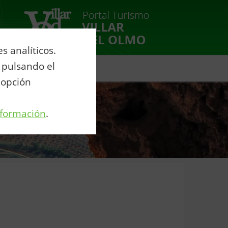
 analíticos.
 pulsando el
venio Agua Eurovillas
 opción
nformación
.