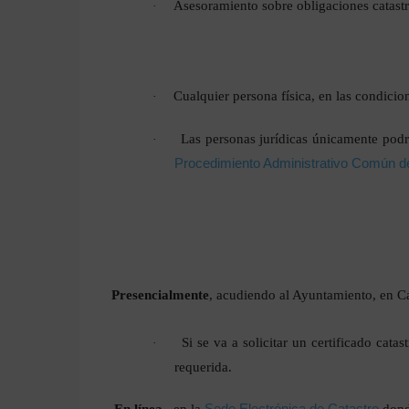
Asesoramiento sobre obligaciones catastr
·
Cualquier persona física, en las condicio
·
Las personas jurídicas únicamente podrá
·
Procedimiento Administrativo Común de
Presencialmente
, acudiendo al Ayuntamiento, en Cal
Si se va a solicitar un certificado cat
·
requerida.
En línea,
en la
Sede Electrónica de Catastro
donde