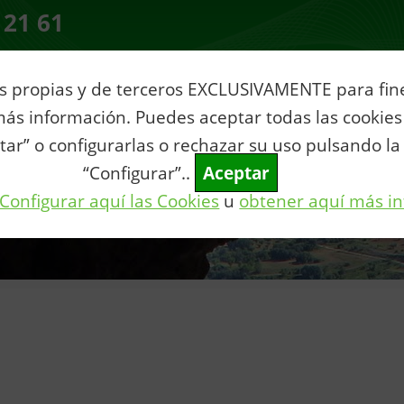
 21 61
s propias y de terceros EXCLUSIVAMENTE para fines
ás información. Puedes aceptar todas las cookies
ia
Servicios al Ciudadano
Tu municipio
Vive Villar
Con
tar” o configurarlas o rechazar su uso pulsando la
“Configurar”..
Aceptar
Configurar aquí las Cookies
u
obtener aquí más i