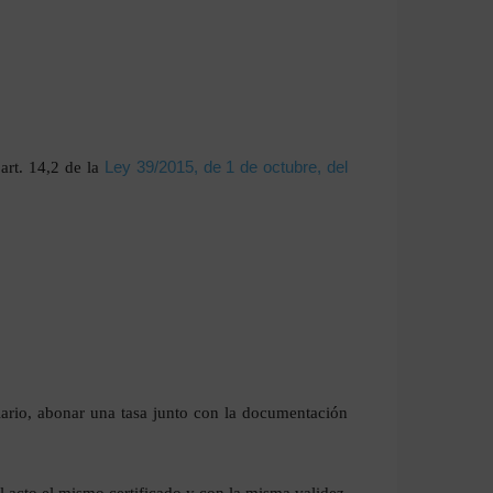
art. 14,2 de la
Ley 39/2015, de 1 de octubre, del
mulario, abonar una tasa junto con la documentación
l acto el mismo certificado y con la misma validez