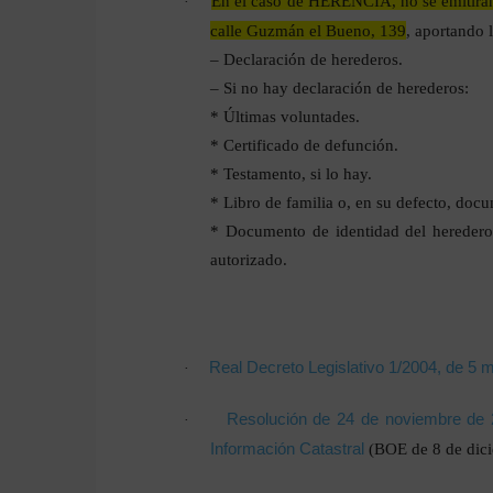
En el caso de HERENCIA, no se emitirán c
·
calle Guzmán el Bueno, 139
, aportando 
– Declaración de herederos.
– Si no hay declaración de herederos:
* Últimas voluntades.
* Certificado de defunción.
* Testamento, si lo hay.
* Libro de familia o, en su defecto, docum
* Documento de identidad del heredero. 
autorizado.
Real Decreto Legislativo 1/2004, de 5 m
·
Resolución de 24 de noviembre de 2
·
Información Catastral
(BOE de 8 de dic