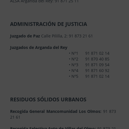
ALSA Arganda del Rey: 91 871 25 11
ADMINISTRACIÓN DE JUSTICIA
Juzgado de Paz
Calle Pililla, 2: 91 873 21 61
Juzgados de Arganda del Rey
• Nº1 91 871 02 14
• Nº2 91 870 40 85
• Nº3 91 871 09 54
• Nº4 91 871 60 92
• Nº5 91 871 02 14
RESIDUOS SÓLIDOS URBANOS
Recogida General Mancomunidad Los Olmos:
91 873
21 61
Recogida Selectiva Ayto.de Villar del Olmo:
91 873 21