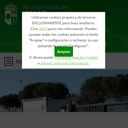
Ayuntamiento de
VILLAR
Utilizamos cookies propias y de terceros
DEL OLMO
EXCLUSIVAMENTE para fines analíticos.
Clica
AQUÍ
para más información. Puedes
aceptar todas las cookies pulsando el botón
“Aceptar” o configurarlas o rechazar su uso
pulsando la opción “Configurar”..
Aceptar
Si desea puede
Configurar aquí las Cookies
Menu
u
obtener aquí más información
.