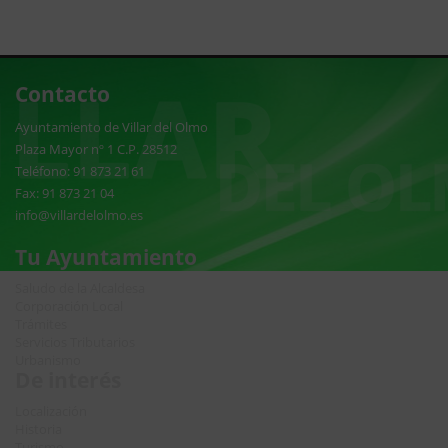
Contacto
Ayuntamiento de Villar del Olmo
Plaza Mayor nº 1 C.P. 28512
Teléfono: 91 873 21 61
Fax: 91 873 21 04
info@villardelolmo.es
Tu Ayuntamiento
Saludo de la Alcaldesa
Corporación Local
Trámites
Servicios Tributarios
Urbanismo
De interés
Localización
Historia
Turismo