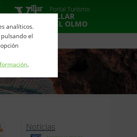
 analíticos.
 pulsando el
venio Agua Eurovillas
 opción
nformación
.
Noticias