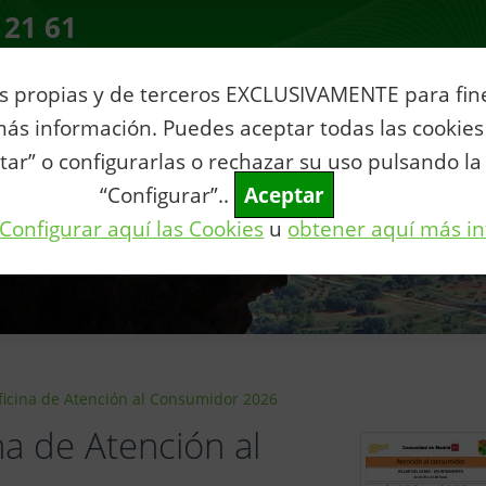
 21 61
s propias y de terceros EXCLUSIVAMENTE para fines
ás información. Puedes aceptar todas las cookies
ia
Servicios al Ciudadano
Tu municipio
Vive Villar
Con
tar” o configurarlas o rechazar su uso pulsando la
“Configurar”..
Aceptar
Configurar aquí las Cookies
u
obtener aquí más i
ficina de Atención al Consumidor 2026
na de Atención al