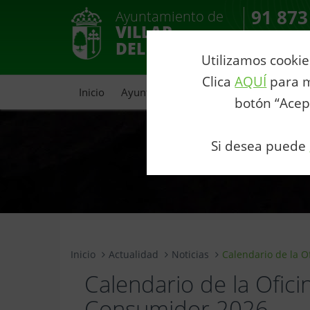
91 873
Ayuntamiento de
VILLAR
Contacto
DEL OLMO
Utilizamos cookie
Clica
AQUÍ
para m
Inicio
Ayuntamiento
Portal de Transparenc
botón “Acep
Si desea puede
Inicio
Actualidad
Noticias
Calendario de la O
Calendario de la Ofici
Consumidor 2026