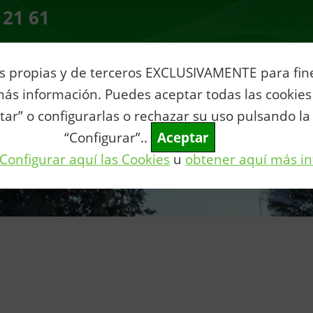
 21 61
s propias y de terceros EXCLUSIVAMENTE para fines
ás información. Puedes aceptar todas las cookies
ia
Servicios al Ciudadano
Tu municipio
Vive Villar
Con
tar” o configurarlas o rechazar su uso pulsando la
“Configurar”..
Aceptar
Configurar aquí las Cookies
u
obtener aquí más i