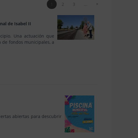
»
1
2
3
...
al de Isabel II
cipio. Una actuación que
ón de fondos municipales, a
ertas abiertas para descubrir