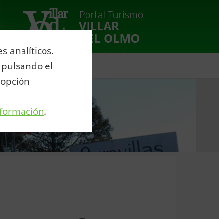
 analíticos.
 pulsando el
venio Agua Eurovillas
 opción
nformación
.