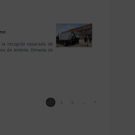
lmo
a la recogida separada de
pios de Ambite, Olmeda de
»
1
2
3
...