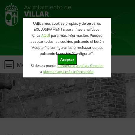
Ayuntamiento de
VILLAR
DEL OLMO
Utilizamos cookies propias y de terceros
EXCLUSIVAMENTE para fines analíticos.
Clica
AQUÍ
para más información. Puedes
aceptar todas las cookies pulsando el botón
“Aceptar” o configurarlas o rechazar su uso
pulsando la opción “Configurar”..
Aceptar
Menu
Si desea puede
Configurar aquí las Cookies
u
obtener aquí más información
.