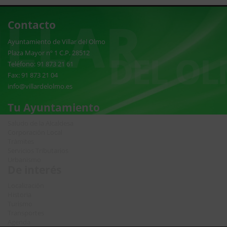
Contacto
Ayuntamiento de Villar del Olmo
Plaza Mayor nº 1 C.P. 28512
Teléfono: 91 873 21 61
Fax: 91 873 21 04
info@villardelolmo.es
Tu Ayuntamiento
Saludo de la Alcaldesa
Corporación Local
Trámites
Servicios Tributarios
Urbanismo
De interés
Localización
Historia
Turismo
Transportes
Agenda