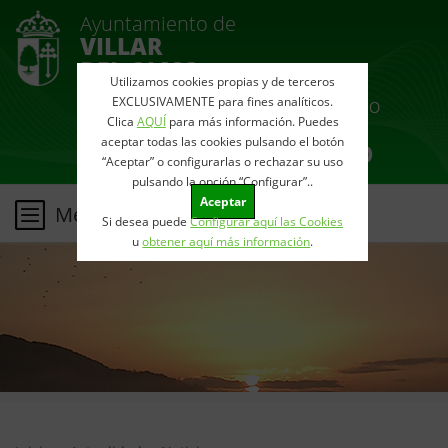
Ayuntamiento de
VILLAR
DEL OLMO
Utilizamos cookies propias y de terceros
EXCLUSIVAMENTE para fines analíticos.
Clica
AQUÍ
para más información. Puedes
aceptar todas las cookies pulsando el botón
“Aceptar” o configurarlas o rechazar su uso
pulsando la opción “Configurar”..
Aceptar
Menu
Si desea puede
Configurar aquí las Cookies
u
obtener aquí más información
.