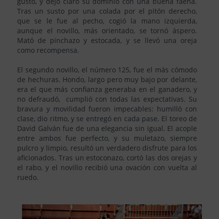
gusto, y dejó claro su dominio con una buena faena.
Tras un susto por una colada por el pitón derecho,
que se le fue al pecho, cogió la mano izquierda,
aunque el novillo, más orientado, se tornó áspero.
Mató de pinchazo y estocada, y se llevó una oreja
como recompensa.
El segundo novillo, el número 125, fue el más cómodo
de hechuras. Hondo, largo pero muy bajo por delante,
era el que más confianza generaba en el ganadero, y
no defraudó, cumplió con todas las expectativas. Su
bravura y movilidad fueron impecables: humilló con
clase, dio ritmo, y se entregó en cada pase. El toreo de
David Galván fue de una elegancia sin igual. El acople
entre ambos fue perfecto, y su muletazo, siempre
pulcro y limpio, resultó un verdadero disfrute para los
aficionados. Tras un estoconazo, cortó las dos orejas y
el rabo, y el novillo recibió una ovación con vuelta al
ruedo.