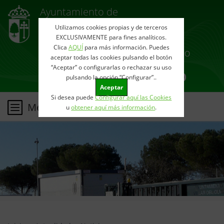
Ayuntamiento de
VILLAR
Utilizamos cookies propias y de terceros
DEL OLMO
EXCLUSIVAMENTE para fines analíticos.
Clica
AQUÍ
para más información. Puedes
aceptar todas las cookies pulsando el botón
“Aceptar” o configurarlas o rechazar su uso
pulsando la opción “Configurar”..
Aceptar
Si desea puede
Configurar aquí las Cookies
Menu
u
obtener aquí más información
.