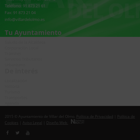
Teléfono: 91 873 21 61
Fax: 91 873 21 04
info@villardelolmo.es
Tu Ayuntamiento
Saludo de la Alcaldesa
Corporación Local
Trámites
Servicios Tributarios
Urbanismo
De interés
Localización
Historia
Turismo
Transportes
Agenda
2015 © Ayuntamiento de Villar del Olmo.
Política de Privacidad
|
Política de
Cookies
|
Aviso Legal
|
Diseño Web